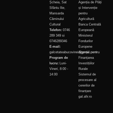
Șcheia, Sat
Agenția de Plăți
Sfântu Ilie,
și Intervenție
Mansarda
pentru
Căminului
Agricultură
Cultural
Banca Centrală
Telefon:
0746
Europeană
289 349 si
Ministerul
0746289346
Fondurilor
E-mail:
Europene
galcetateabucovinei@gmail.com
Agenția pentru
Program de
Finanțarea
lucru:
Luni-
Investițiilor
Vineri, 8:00 -
Rurale
14:00
Sistemul de
procesare al
cererilor de
finanțare
gal.afir.ro