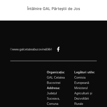
Întâlnire GAL Pârteștii de Jos
©
www.galcetateabucovinei.ro
2024
Organizația:
Legături utile:
GAL Cetatea
Comisia
Bucovinei
Europeană
Addresa:
Ministerul
Județul
Agriculturii și
Suceava,
Dezvoltării
Comuna
Rurale