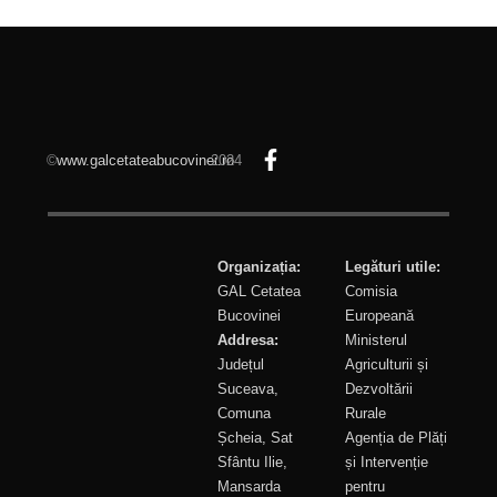
©
www.galcetateabucovinei.ro
2024
Organizația:
Legături utile:
GAL Cetatea
Comisia
Bucovinei
Europeană
Addresa:
Ministerul
Județul
Agriculturii și
Suceava,
Dezvoltării
Comuna
Rurale
Șcheia, Sat
Agenția de Plăți
Sfântu Ilie,
și Intervenție
Mansarda
pentru