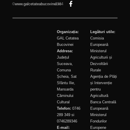
©
www.galcetateabucovinei.ro
2024
Organizația:
Legături utile:
GAL Cetatea
Comisia
Bucovinei
Europeană
Addresa:
Ministerul
Județul
Agriculturii și
Suceava,
Dezvoltării
Comuna
Rurale
Șcheia, Sat
Agenția de Plăți
Sfântu Ilie,
și Intervenție
Mansarda
pentru
Căminului
Agricultură
Cultural
Banca Centrală
Telefon:
0746
Europeană
289 349 si
Ministerul
0746289346
Fondurilor
E-mail:
Europene