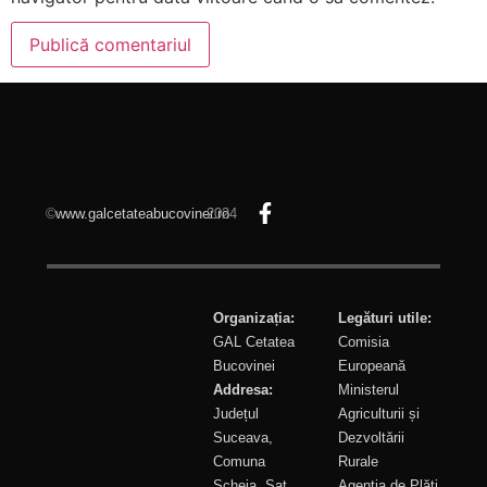
©
www.galcetateabucovinei.ro
2024
Organizația:
Legături utile:
GAL Cetatea
Comisia
Bucovinei
Europeană
Addresa:
Ministerul
Județul
Agriculturii și
Suceava,
Dezvoltării
Comuna
Rurale
Șcheia, Sat
Agenția de Plăți