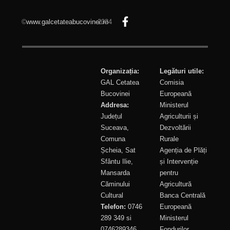
©
www.galcetateabucovinei.ro
2024
Organizația:
Legături utile:
GAL Cetatea
Comisia
Bucovinei
Europeană
Addresa:
Ministerul
Județul
Agriculturii și
Suceava,
Dezvoltării
Comuna
Rurale
Șcheia, Sat
Agenția de Plăți
Sfântu Ilie,
și Intervenție
Mansarda
pentru
Căminului
Agricultură
Cultural
Banca Centrală
Telefon:
0746
Europeană
289 349 si
Ministerul
0746289346
Fondurilor