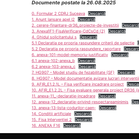
Documente postate la 26.08.2025
0. Formular 2 CDRJ Suceava
Descarcă
1. Anunt lansare apel I2
Descarcă
2. cerere-finantare-dr36_proiecte-de-investitii
Descarc
3. Anexa1F1-FisaVerificare-CdCsCd (2)
Descarcă
4. Ghidul solicitantului s
Descarcă
5.1 Declaratia pe propria raspundere criterii de selectie
5.2 Declaratia pe propria raspundere_raportare
Descarc
6. anexa-101-model-memoriu-justificativ
Descarcă
6.1 anexa-102-anexa_b
Descarcă
6.2 anexa-103-anexa_c
Descarcă
7. HG907 – Model studiu de fezabilitate (SF)
Descarcă
8. HG907 – Model documentatie avizare lucrari interventii
9. AFIR_E1.2.1L – Fisa verificare incadrare proiect
Desca
10. AFIR_E1.2.2L – Fisa evaluare generala proiect DR36 (in
11. anexa-11_-declaratie-incadrare
Descarcă
12. anexa-12_declaratie-privind-respectareaminimis
Des
13. anexa-13-lista-codurilor-caen-
Descarcă
14. Conditii artificiale
Descarcă
15. Fisa Interventiei 2
Descarcă
16. ANEXA F16
Descarcă