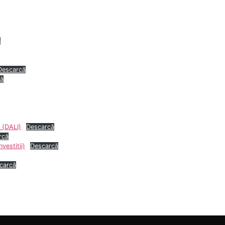
ă
Descarcă
ă
 (DALI)
Descarcă
rcă
vestitii)
Descarcă
carcă