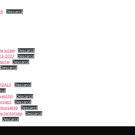
26
Descarcă
tie locale
Descarcă
023–2027
Descarcă
lecție
Descarcă
Descarcă
 (DALI)
Descarcă
rcă
estitii)
Descarcă
proiect
Descarcă
mbursabilă
Descarcă
a teritoriului
Descarcă
Descarcă