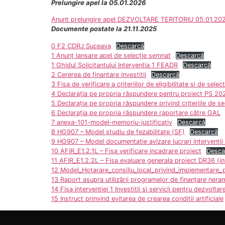
Prelungire apel la 05.01.2026
Anunt prelungire apel DEZVOLTARE TERITORIU 05.01.20
Documente postate la 21.11.2025
0 F2 CDRJ Suceava
Descarcă
1 Anunț lansare apel de selecție semnat
Descarcă
1 Ghidul Solicitantului Interventia 1 FEADR
Descarcă
2 Cererea de finantare investitii
Descarcă
3 Fisa de verificare a criteriilor de eligibilitate si de selec
4 Declarația pe propria răspundere pentru proiect PS 2
5 Declarația pe propria răspundere privind criteriile de se
6 Declarația pe propria răspundere raportare către GAL
7 anexa-101-model-memoriu-justificativ
Descarcă
8 HG907 – Model studiu de fezabilitate (SF)
Descarcă
9 HG907 – Model documentatie avizare lucrari interventii
10 AFIR_E1.2.1L – Fisa verificare incadrare proiect
Desca
11 AFIR_E1.2.2L – Fisa evaluare generala proiect DR36 (inv
12 Model_Hotarare_consiliu_local_privind_implementare_
13 Raport asupra utilizării programelor de finanţare nera
14 Fisa interventiei 1 Investitii si servicii pentru dezvoltare
15 Instruct prinvind evitarea de crearea conditii artificiale